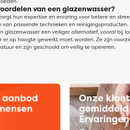
loeden.
voordelen van een glazenwasser?
rgt hun expertise en ervaring voor betere en streep
 van passende technieken en reinigingsproducten. D
 glazenwasser een veiliger alternatief, vooral bij la
 er op hoogte gewerkt moet worden. Ze zijn voorzi
uur en zijn geschoold om veilig te opereren.
d aanbod
Onze klan
kmensen
gemiddeld 
Ervaringen