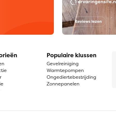
Reviews lezen
orieën
Populaire klussen
en
Gevelreiniging
tie
Warmtepompen
r
Ongediertebestrijding
ie
Zonnepanelen