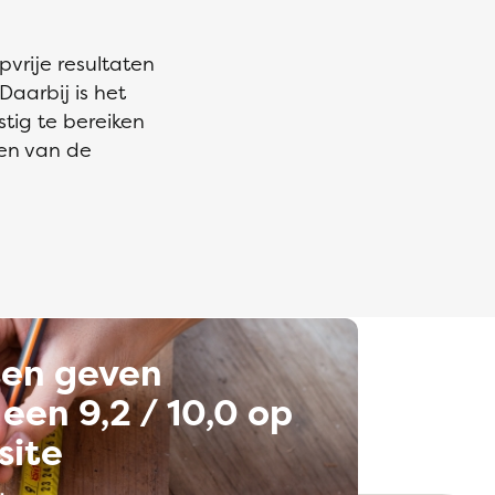
vrije resultaten
aarbij is het
stig te bereiken
en van de
ten geven
een 9,2 / 10,0 op
site