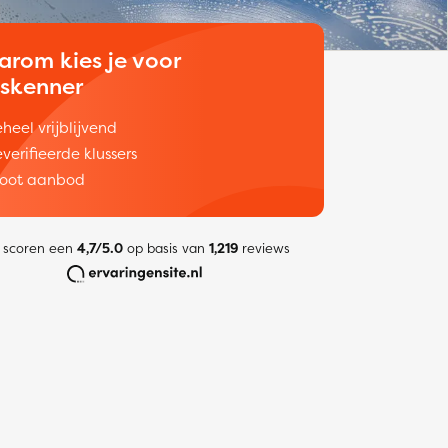
arom kies je voor
uskenner
heel vrijblijvend
verifieerde klussers
oot aanbod
 scoren een
4,7/5.0
op basis van
1,219
reviews