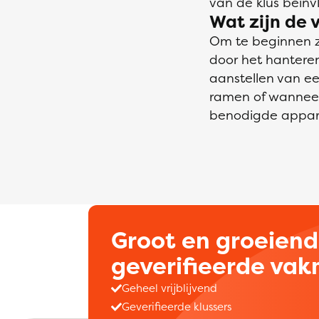
van de klus beïnv
Wat zijn de 
Om te beginnen zo
door het hanteren
aanstellen van een
ramen of wanneer
benodigde apparat
Groot en groeien
geverifieerde va
Geheel vrijblijvend
Geverifieerde klussers