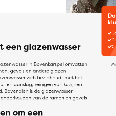
Da
kl
Ge
Ge
dt een glazenwasser
Gr
lazenwasser in Bovenkarspel omvatten
Wij
men, gevels en andere glazen
lazenwasser zich bezighoudt met het
il en aanslag, reinigen van kozijnen
d. Bovendien is de glazenwasser
ig onderhouden van de ramen en gevels
.
gen om een