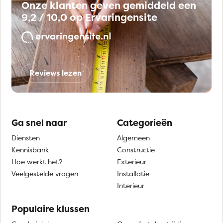
Onze klanten geven gemiddeld een
9,2 / 10,0 op Ervaringensite
Reviews lezen
Ga snel naar
Categorieën
Diensten
Algemeen
Kennisbank
Constructie
Hoe werkt het?
Exterieur
Veelgestelde vragen
Installatie
Interieur
Populaire klussen