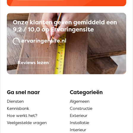
Onze klanten geven gemiddeld een
9,2 / 10,0 op Ervaringensite
Reviews lezen
Ga snel naar
Categorieën
Diensten
Algemeen
Kennisbank
Constructie
Hoe werkt het?
Exterieur
Veelgestelde vragen
Installatie
Interieur