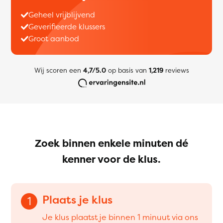
Geheel vrijblijvend
Geverifieerde klussers
Groot aanbod
Wij scoren een
4,7/5.0
op basis van
1,219
reviews
Zoek binnen enkele minuten dé
kenner voor de klus.
Plaats je klus
1
Je klus plaatst je binnen 1 minuut via ons