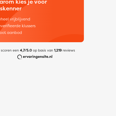
arom kies je voor
uskenner
heel vrijblijvend
verifieerde klussers
oot aanbod
 scoren een
4,7/5.0
op basis van
1,219
reviews