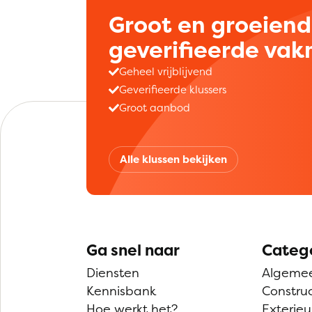
Groot en groeien
geverifieerde va
Geheel vrijblijvend
Geverifieerde klussers
Groot aanbod
Alle klussen bekijken
Ga snel naar
Categ
Diensten
Algeme
Kennisbank
Construc
Hoe werkt het?
Exterieu