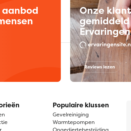
d aanbod
Onze klan
kmensen
gemiddeld 
Ervaringen
Reviews lezen
orieën
Populaire klussen
en
Gevelreiniging
tie
Warmtepompen
r
Ongediertebestrijding