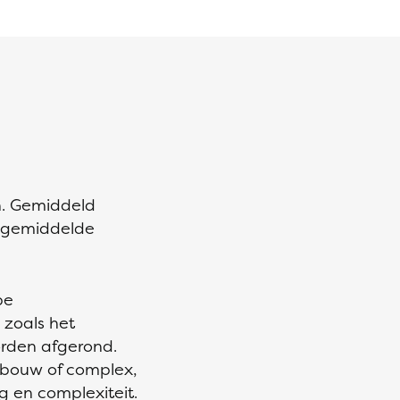
n. Gemiddeld
t gemiddelde
pe
zoals het
orden afgerond.
ebouw of complex,
 en complexiteit.