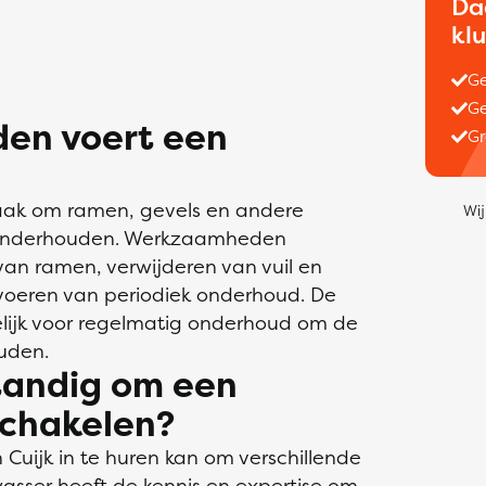
Da
kl
Ge
Ge
en voert een
Gr
taak om ramen, gevels en andere
Wij
n onderhouden. Werkzaamheden
an ramen, verwijderen van vuil en
tvoeren van periodiek onderhoud. De
lijk voor regelmatig onderhoud om de
uden.
tandig om een
schakelen?
 Cuijk in te huren kan om verschillende
asser heeft de kennis en expertise om