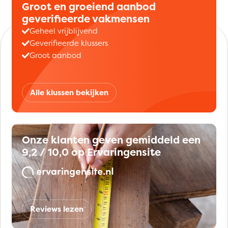
Groot en groeiend aanbod
geverifieerde vakmensen
Geheel vrijblijvend
Geverifieerde klussers
Groot aanbod
Alle klussen bekijken
Onze klanten geven gemiddeld een
9,2 / 10,0 op Ervaringensite
Reviews lezen