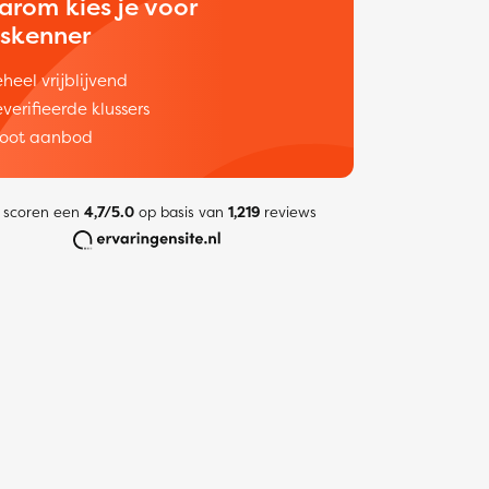
arom kies je voor
uskenner
heel vrijblijvend
verifieerde klussers
oot aanbod
 scoren een
4,7/5.0
op basis van
1,219
reviews