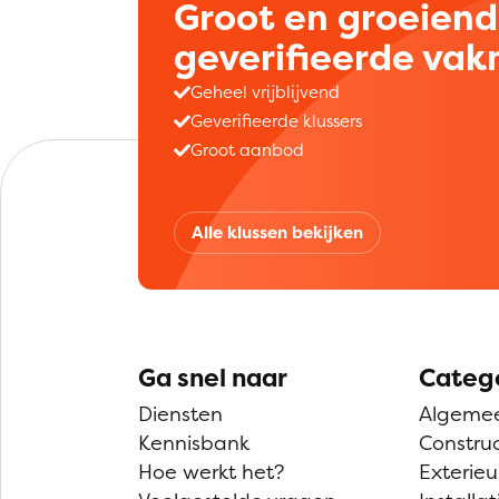
Groot en groeien
geverifieerde va
Geheel vrijblijvend
Geverifieerde klussers
Groot aanbod
Alle klussen bekijken
Ga snel naar
Categ
Diensten
Algeme
Kennisbank
Construc
Hoe werkt het?
Exterieu