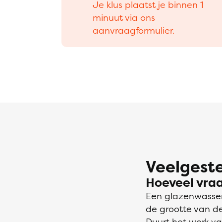
Je klus plaatst je binnen 1
minuut via ons
aanvraagformulier.
Veelgeste
Hoeveel vra
Een glazenwasser
de grootte van d
Duurt het werk v