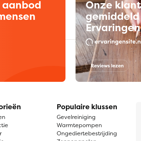
d aanbod
Onze klan
kmensen
gemiddeld 
Ervaringen
Reviews lezen
orieën
Populaire klussen
en
Gevelreiniging
tie
Warmtepompen
r
Ongediertebestrijding