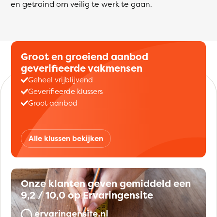
en getraind om veilig te werk te gaan.
Groot en groeiend aanbod
geverifieerde vakmensen
Geheel vrijblijvend
Geverifieerde klussers
Groot aanbod
Alle klussen bekijken
Onze klanten geven gemiddeld een
9,2 / 10,0 op Ervaringensite