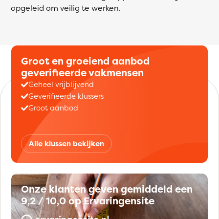
opgeleid om veilig te werken.
Groot en groeiend aanbod
geverifieerde vakmensen
Geheel vrijblijvend
Geverifieerde klussers
Groot aanbod
Alle klussen bekijken
Onze klanten geven gemiddeld een
9,2 / 10,0 op Ervaringensite