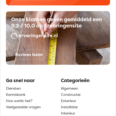
Onze klanten geven gemiddeld een
9,2 / 10,0 op Ervaringensite
Reviews lezen
Ga snel naar
Categorieën
Diensten
Algemeen
Kennisbank
Constructie
Hoe werkt het?
Exterieur
Veelgestelde vragen
Installatie
Interieur