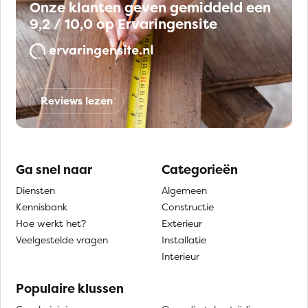
Onze klanten geven gemiddeld een
9,2 / 10,0 op Ervaringensite
Reviews lezen
Ga snel naar
Categorieën
Diensten
Algemeen
Kennisbank
Constructie
Hoe werkt het?
Exterieur
Veelgestelde vragen
Installatie
Interieur
Populaire klussen