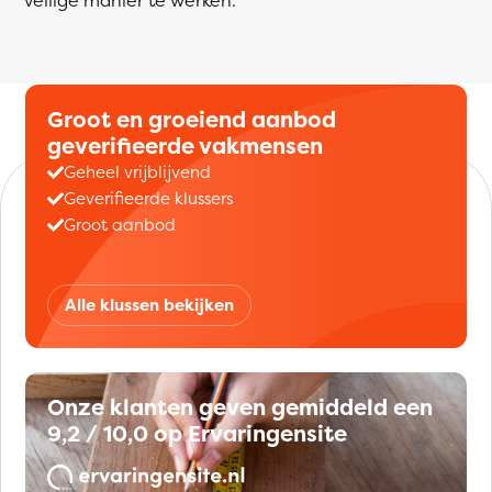
Groot en groeiend aanbod
geverifieerde vakmensen
Geheel vrijblijvend
Geverifieerde klussers
Groot aanbod
Alle klussen bekijken
Onze klanten geven gemiddeld een
9,2 / 10,0 op Ervaringensite