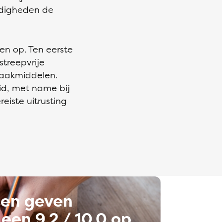
ndigheden de
n op. Ten eerste
streepvrije
maakmiddelen.
d, met name bij
eiste uitrusting
ten geven
een 9,2 / 10,0 op