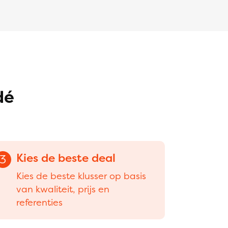
dé
Kies de beste deal
3
Kies de beste klusser op basis
van kwaliteit, prijs en
referenties