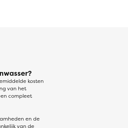
enwasser?
gemiddelde kosten
ang van het
 een compleet
kzaamheden en de
nkelijk van de