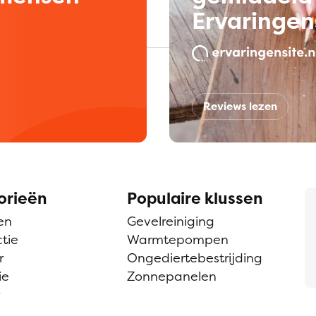
Ervaringen
Reviews lezen
orieën
Populaire klussen
en
Gevelreiniging
tie
Warmtepompen
r
Ongediertebestrijding
ie
Zonnepanelen