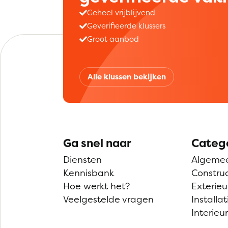
Geheel vrijblijvend
Geverifieerde klussers
Groot aanbod
Alle klussen bekijken
Ga snel naar
Categ
Diensten
Algeme
Kennisbank
Construc
Hoe werkt het?
Exterieu
Veelgestelde vragen
Installat
Interieur