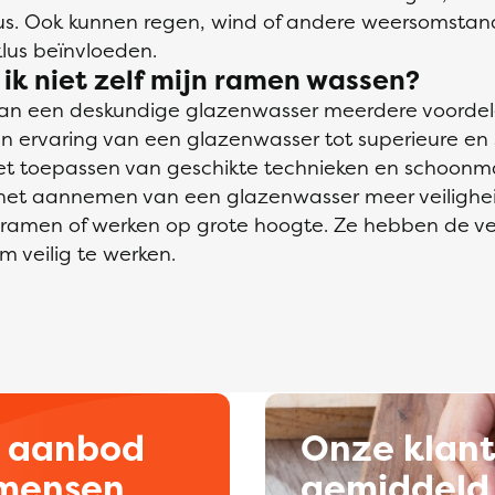
lus. Ook kunnen regen, wind of andere weersomsta
lus beïnvloeden.
k niet zelf mijn ramen wassen?
van een deskundige glazenwasser meerdere voordele
en ervaring van een glazenwasser tot superieure en 
het toepassen van geschikte technieken en schoon
het aannemen van een glazenwasser meer veilighei
n ramen of werken op grote hoogte. Ze hebben de ver
m veilig te werken.
d aanbod
Onze klan
kmensen
gemiddeld 