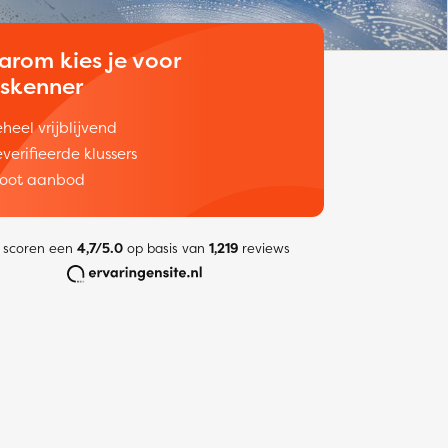
arom kies je voor
uskenner
heel vrijblijvend
verifieerde klussers
oot aanbod
 scoren een
4,7/5.0
op basis van
1,219
reviews