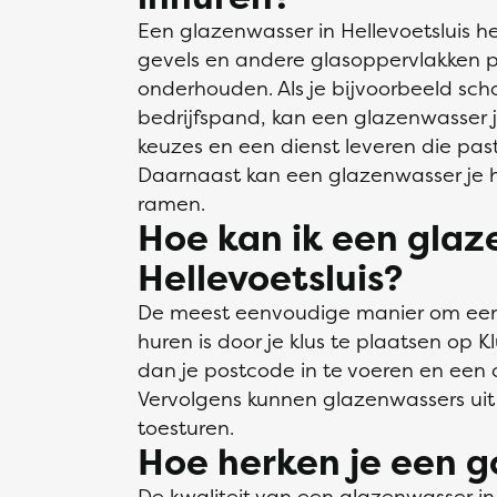
Een glazenwasser in Hellevoetsluis h
gevels en andere glasoppervlakken pr
onderhouden. Als je bijvoorbeeld sch
bedrijfspand, kan een glazenwasser j
keuzes en een dienst leveren die pas
Daarnaast kan een glazenwasser je h
ramen.
Hoe kan ik een glaz
Hellevoetsluis?
De meest eenvoudige manier om een g
huren is door je klus te plaatsen op K
dan je postcode in te voeren en een o
Vervolgens kunnen glazenwassers uit
toesturen.
Hoe herken je een 
De kwaliteit van een glazenwasser in 