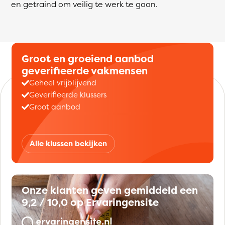
en getraind om veilig te werk te gaan.
Groot en groeiend aanbod
geverifieerde vakmensen
Geheel vrijblijvend
Geverifieerde klussers
Groot aanbod
Alle klussen bekijken
Onze klanten geven gemiddeld een
9,2 / 10,0 op Ervaringensite