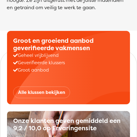
en getraind om veilig te werk te gaan.
Groot en groeiend aanbod
geverifieerde vakmensen
Geheel vrijblijvend
Geverifieerde klussers
Groot aanbod
Alle klussen bekijken
Onze klanten geven gemiddeld een
9,2 / 10,0 op Ervaringensite