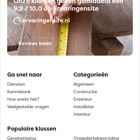
Onze klanten geven gemiddeld een
9,2 / 10,0 op Ervaringensite
Reviews lezen
Ga snel naar
Categorieën
Diensten
Algemeen
Kennisbank
Constructie
Hoe werkt het?
Exterieur
Veelgestelde vragen
Installatie
Interieur
Populaire klussen
Gevelreiniging
Ongediertebestrijding