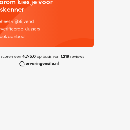
arom kies je voor
uskenner
heel vrijblijvend
verifieerde klussers
oot aanbod
 scoren een
4,7/5.0
op basis van
1,219
reviews