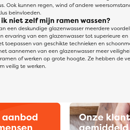
lus. Ook kunnen regen, wind of andere weersomsta
lus beïnvloeden.
k niet zelf mijn ramen wassen?
van een deskundige glazenwasser meerdere voordele
en ervaring van een glazenwasser tot superieure en 
het toepassen van geschikte technieken en schoon
het aannemen van een glazenwasser meer veilighei
n ramen of werken op grote hoogte. Ze hebben de ver
m veilig te werken.
d aanbod
Onze klan
kmensen
gemiddeld 