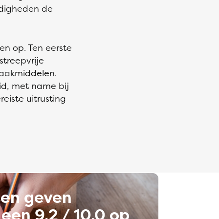
ndigheden de
n op. Ten eerste
streepvrije
maakmiddelen.
d, met name bij
eiste uitrusting
ten geven
een 9,2 / 10,0 op