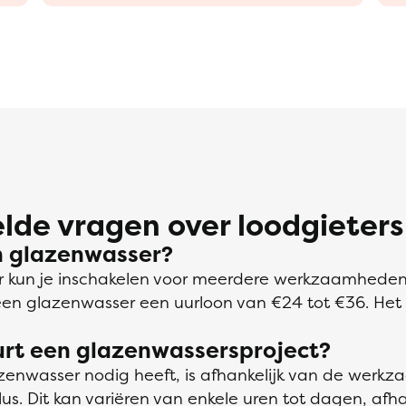
lde vragen over loodgieters
n glazenwasser?
 kun je inschakelen voor meerdere werkzaamhede
een glazenwasser een uurloon van €24 tot €36. He
urt een glazenwassersproject?
zenwasser nodig heeft, is afhankelijk van de wer
s. Dit kan variëren van enkele uren tot dagen, afha