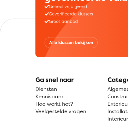
Geheel vrijblijvend
Geverifieerde klussers
Groot aanbod
Alle klussen bekijken
Ga snel naar
Categ
Diensten
Algeme
Kennisbank
Construc
Hoe werkt het?
Exterieu
Veelgestelde vragen
Installat
Interieur