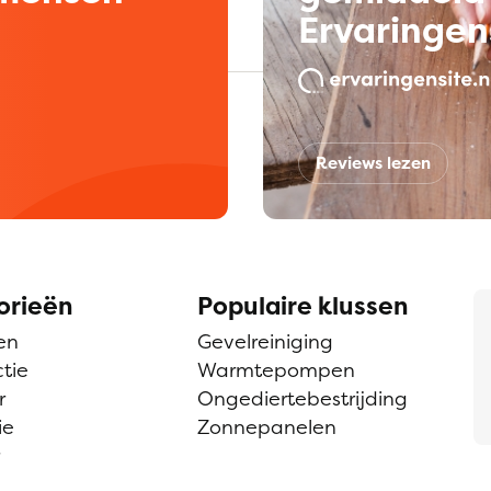
Ervaringen
Reviews lezen
orieën
Populaire klussen
en
Gevelreiniging
tie
Warmtepompen
r
Ongediertebestrijding
ie
Zonnepanelen