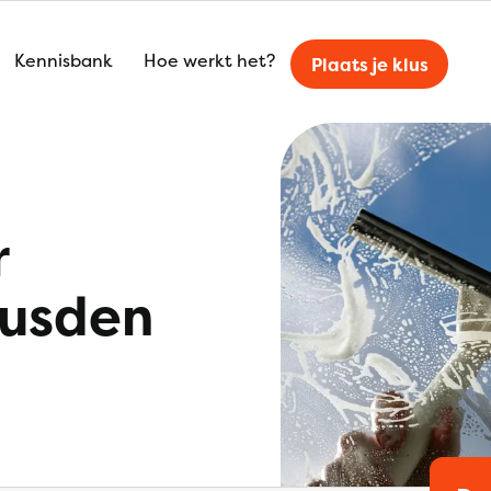
Kennisbank
Hoe werkt het?
Plaats je klus
r
eusden