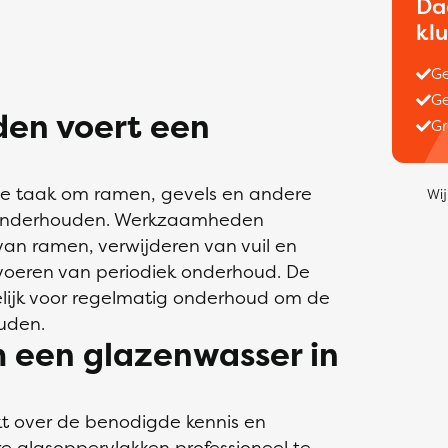
Da
kl
Ge
Ge
en voert een
Gr
de taak om ramen, gevels en andere
Wij
n onderhouden. Werkzaamheden
an ramen, verwijderen van vuil en
tvoeren van periodiek onderhoud. De
lijk voor regelmatig onderhoud om de
uden.
 een glazenwasser in
t over de benodigde kennis en
e glasoppervlakken professioneel te