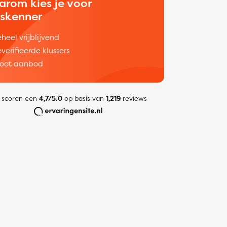
arom kies je voor
uskenner
heel vrijblijvend
verifieerde klussers
oot aanbod
 scoren een
4,7/5.0
op basis van
1,219
reviews