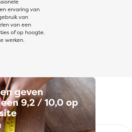
ssionele
 en ervaring van
gebruik van
elen van een
ties of op hoogte.
te werken.
ten geven
een 9,2 / 10,0 op
site