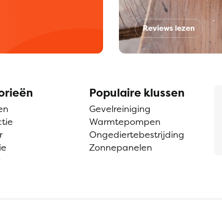
Reviews lezen
orieën
Populaire klussen
en
Gevelreiniging
tie
Warmtepompen
r
Ongediertebestrijding
ie
Zonnepanelen