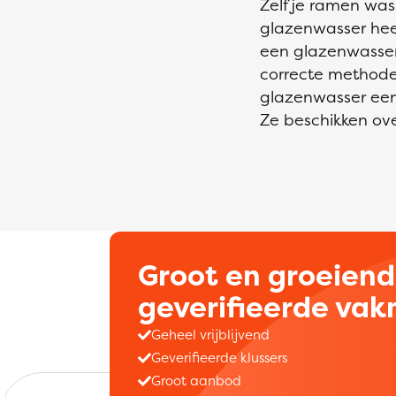
Zelf je ramen was
glazenwasser heef
een glazenwasser 
correcte methode
glazenwasser een v
Ze beschikken ove
Groot en groeien
geverifieerde va
Geheel vrijblijvend
Geverifieerde klussers
Groot aanbod