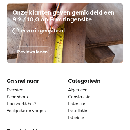
Onze klanten geven gemiddeld een
9,2 / 10,0 op Ervaringensite
Reviews lezen
Ga snel naar
Categorieën
Diensten
Algemeen
Kennisbank
Constructie
Hoe werkt het?
Exterieur
Veelgestelde vragen
Installatie
Interieur