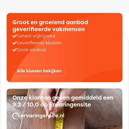
Groot en groeiend aanbod
geverifieerde vakmensen
Geheel vrijblijvend
Geverifieerde klussers
Groot aanbod
Alle klussen bekijken
Onze klanten geven gemiddeld een
9,2 / 10,0 op Ervaringensite