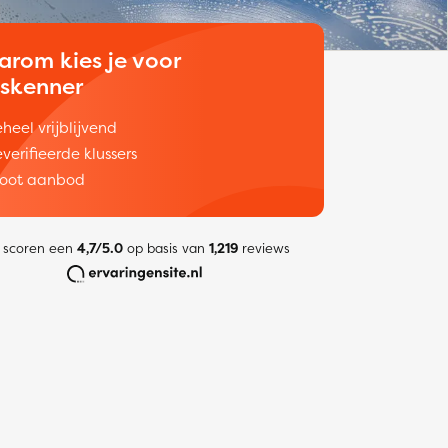
arom kies je voor
uskenner
heel vrijblijvend
verifieerde klussers
oot aanbod
 scoren een
4,7/5.0
op basis van
1,219
reviews