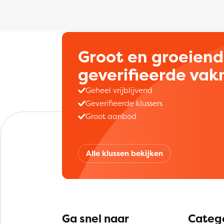
Groot en groeien
geverifieerde va
Geheel vrijblijvend
Geverifieerde klussers
Groot aanbod
Alle klussen bekijken
Ga snel naar
Categ