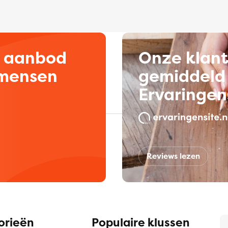
d aanbod
Onze klan
kmensen
gemiddeld 
Ervaringen
Reviews lezen
orieën
Populaire klussen