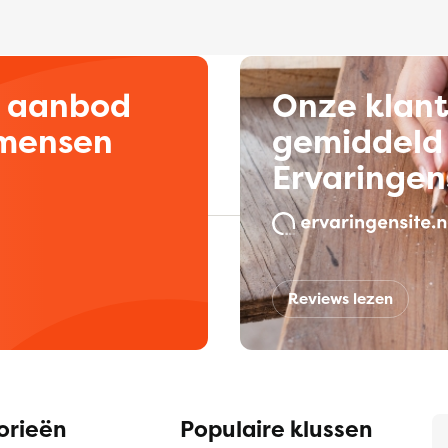
d aanbod
Onze klan
kmensen
gemiddeld 
Ervaringen
Reviews lezen
orieën
Populaire klussen