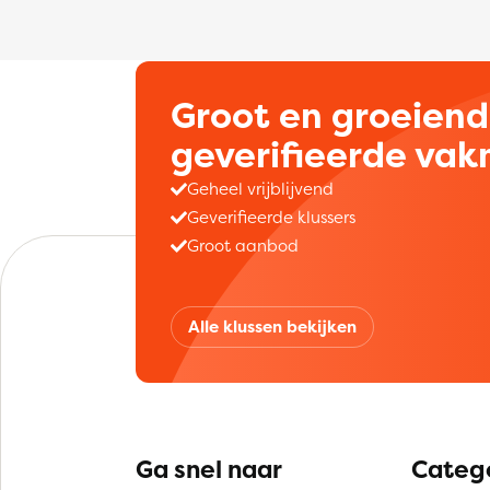
Groot en groeien
geverifieerde va
Geheel vrijblijvend
Geverifieerde klussers
Groot aanbod
Alle klussen bekijken
Ga snel naar
Categ