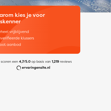
arom kies je voor
uskenner
heel vrijblijvend
verifieerde klussers
oot aanbod
 scoren een
4,7/5.0
op basis van
1,219
reviews