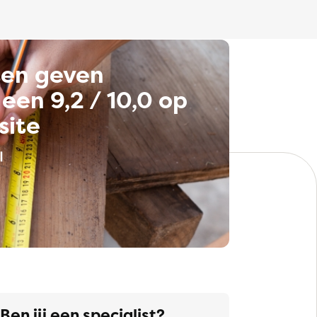
ten geven
een 9,2 / 10,0 op
site
Ben jij een specialist?