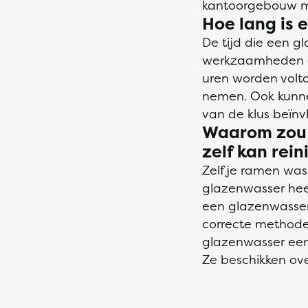
kantoorgebouw me
Hoe lang is 
De tijd die een g
werkzaamheden en
uren worden volt
nemen. Ook kunne
van de klus beïnv
Waarom zou i
zelf kan rei
Zelf je ramen was
glazenwasser heef
een glazenwasser 
correcte methode
glazenwasser een v
Ze beschikken ove