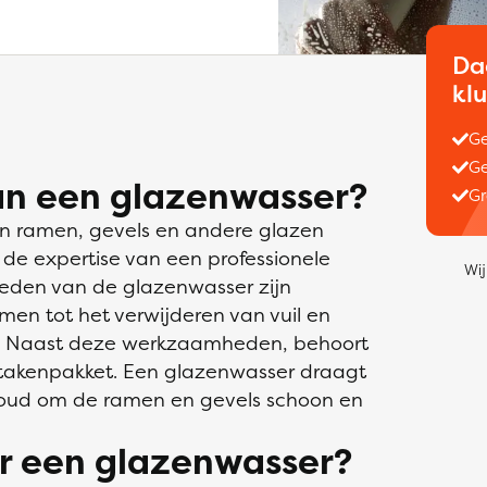
Da
kl
Ge
Ge
an een glazenwasser?
Gr
an ramen, gevels en andere glazen
 de expertise van een professionele
Wij
eden van de glazenwasser zijn
en tot het verwijderen van vuil en
en. Naast deze werkzaamheden, behoort
 takenpakket. Een glazenwasser draagt
houd om de ramen en gevels schoon en
r een glazenwasser?