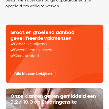
opgeleid om veilig te werken.
Groot en groeiend aanbod
geverifieerde vakmensen
Geheel vrijblijvend
Geverifieerde klussers
Groot aanbod
Alle klussen bekijken
Onze klanten geven gemiddeld een
9,2 / 10,0 op Ervaringensite