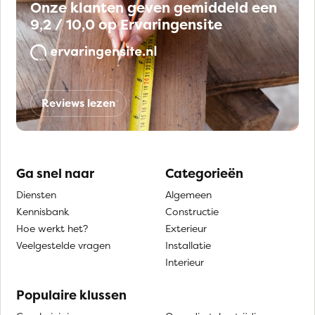
Onze klanten geven gemiddeld een
9,2 / 10,0 op Ervaringensite
Reviews lezen
Ga snel naar
Categorieën
Diensten
Algemeen
Kennisbank
Constructie
Hoe werkt het?
Exterieur
Veelgestelde vragen
Installatie
Interieur
Populaire klussen