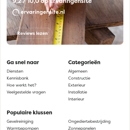
9,2 / 10,0 op Ervaringensite
Reviews lezen
Ga snel naar
Categorieën
Diensten
Algemeen
Kennisbank
Constructie
Hoe werkt het?
Exterieur
Veelgestelde vragen
Installatie
Interieur
Populaire klussen
Gevelreiniging
Ongediertebestrijding
Warmtepompen
Zonnepanelen