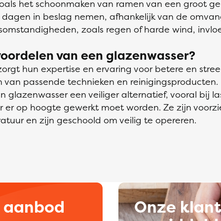
 zoals het schoonmaken van ramen van een groot g
dagen in beslag nemen, afhankelijk van de omvang
omstandigheden, zoals regen of harde wind, invl
voordelen van een glazenwasser?
rgt hun expertise en ervaring voor betere en streep
 van passende technieken en reinigingsproducten. D
 glazenwasser een veiliger alternatief, vooral bij la
 er op hoogte gewerkt moet worden. Ze zijn voorzi
uur en zijn geschoold om veilig te opereren.
d aanbod
Onze klan