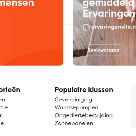
kmensen
gemiddeld 
Ervaringen
Reviews lezen
orieën
Populaire klussen
en
Gevelreiniging
tie
Warmtepompen
r
Ongediertebestrijding
ie
Zonnepanelen