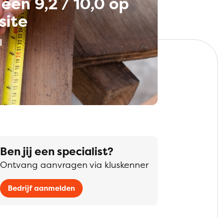
een 9,2 / 10,0 op
site
Ben jij een specialist?
Ontvang aanvragen via kluskenner
Bedrijf aanmelden