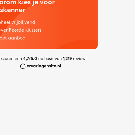
arom kies je voor
uskenner
heel vrijblijvend
verifieerde klussers
oot aanbod
 scoren een
4,7/5.0
op basis van
1,219
reviews