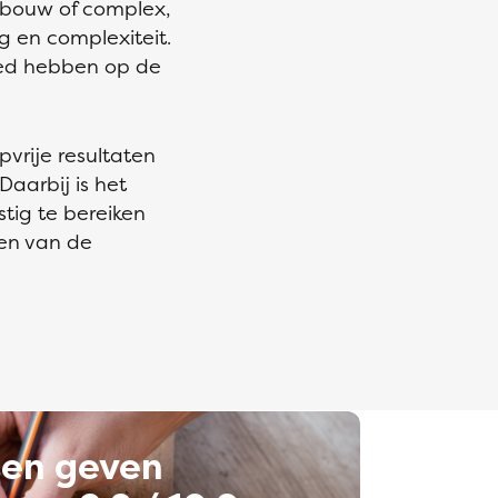
ebouw of complex,
 en complexiteit.
oed hebben op de
vrije resultaten
aarbij is het
stig te bereiken
en van de
ten geven