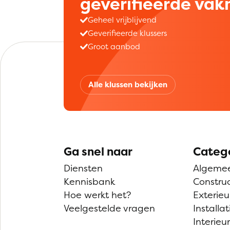
geverifieerde va
Geheel vrijblijvend
Geverifieerde klussers
Groot aanbod
Alle klussen bekijken
Ga snel naar
Categ
Diensten
Algeme
Kennisbank
Construc
Hoe werkt het?
Exterieu
Veelgestelde vragen
Installat
Interieur