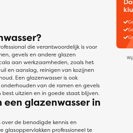
Da
kl
Ge
Ge
nwasser?
Gr
ofessional die verantwoordelijk is voor
men, gevels en andere glazen
Wij
scala aan werkzaamheden, zoals het
il en aanslag, reinigen van kozijnen
rhoud. Een glazenwasser is ook
ig onderhouden van de ramen en gevels
best uitzien en in goede staat blijven.
 een glazenwasser in
t over de benodigde kennis en
e glasoppervlakken professioneel te