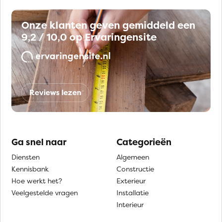
Onze klanten geven gemiddeld een
9,2 / 10,0 op Ervaringensite
Reviews lezen
Ga snel naar
Categorieën
Diensten
Algemeen
Kennisbank
Constructie
Hoe werkt het?
Exterieur
Veelgestelde vragen
Installatie
Interieur