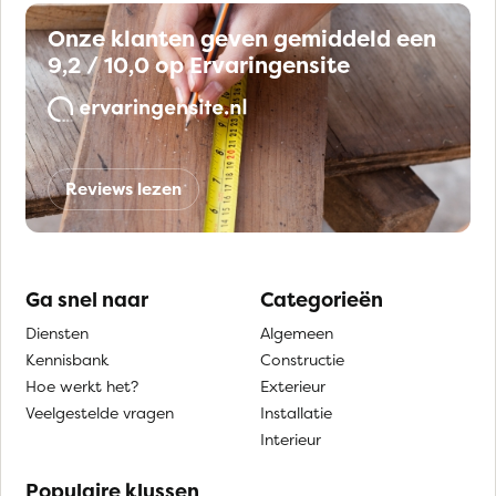
Onze klanten geven gemiddeld een
9,2 / 10,0 op Ervaringensite
Reviews lezen
Ga snel naar
Categorieën
Diensten
Algemeen
Kennisbank
Constructie
Hoe werkt het?
Exterieur
Veelgestelde vragen
Installatie
Interieur
Populaire klussen