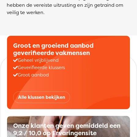
hebben de vereiste uitrusting en zijn getraind om
veilig te werken.
Groot en groeiend aanbod
geverifieerde vakmensen
Geheel vrijblijvend
Geverifieerde klussers
Groot aanbod
Alle klussen bekijken
Onze klanten geven gemiddeld een
9,2 / 10,0 op Ervaringensite