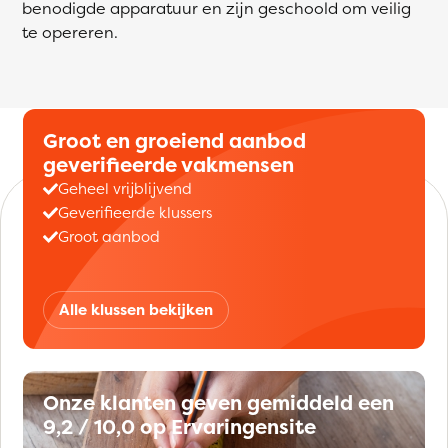
benodigde apparatuur en zijn geschoold om veilig
te opereren.
Groot en groeiend aanbod
geverifieerde vakmensen
Geheel vrijblijvend
Geverifieerde klussers
Groot aanbod
Alle klussen bekijken
Onze klanten geven gemiddeld een
9,2 / 10,0 op Ervaringensite