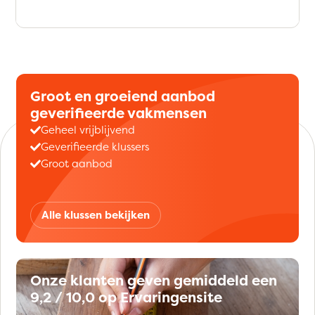
Groot en groeiend aanbod
geverifieerde vakmensen
Geheel vrijblijvend
Geverifieerde klussers
Groot aanbod
Alle klussen bekijken
Onze klanten geven gemiddeld een
9,2 / 10,0 op Ervaringensite