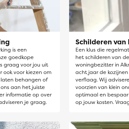
ing
Schilderen van 
ing is een
Een klus die regelmati
nze goedkope
het schilderen van de
s graag voor jou uit
woningbezitter in Alk
r ook voor kiezen om
acht jaar de kozijne
laten behangen of
verflaag. Wij adviser
 ons aan het juiste
voorzien van klein on
er informatie op over
optimaal en bespaar 
adviseren je graag.
op jouw kosten. Vraa