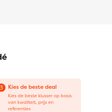
dé
Kies de beste deal
3
Kies de beste klusser op basis
van kwaliteit, prijs en
referenties