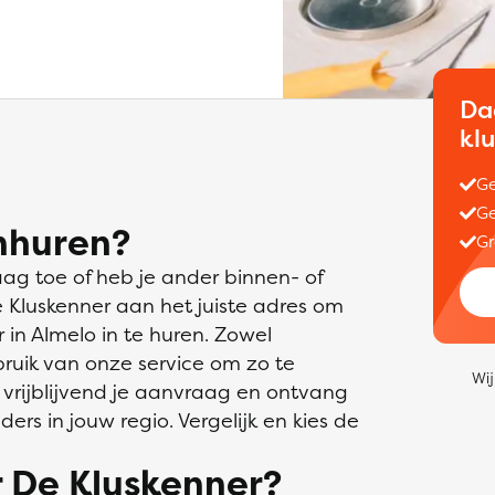
Da
kl
Ge
Ge
nhuren?
Gr
aag toe of heb je ander binnen- of
e Kluskenner aan het juiste adres om
in Almelo in te huren. Zowel
bruik van onze service om zo te
Wij
 vrijblijvend je aanvraag en ontvang
ders in jouw regio. Vergelijk en kies de
 De Kluskenner?