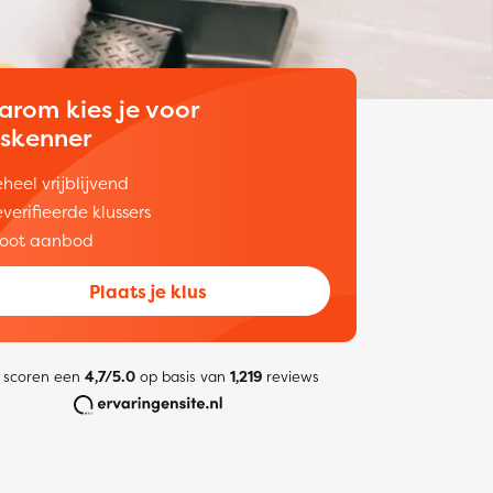
arom kies je voor
uskenner
heel vrijblijvend
verifieerde klussers
oot aanbod
Plaats je klus
 scoren een
4,7/5.0
op basis van
1,219
reviews