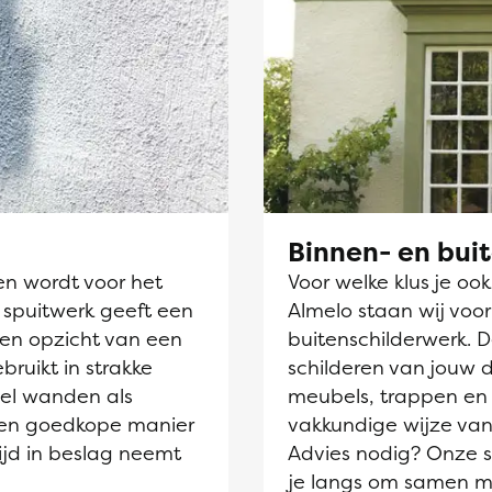
Binnen- en bui
en wordt voor het
Voor welke klus je oo
 spuitwerk geeft een
Almelo staan wij voor
ten opzicht van een
buitenschilderwerk. 
ebruikt in strakke
schilderen van jouw 
el wanden als
meubels, trappen en 
 een goedkope manier
vakkundige wijze van
ijd in beslag neemt
Advies nodig? Onze sc
je langs om samen m