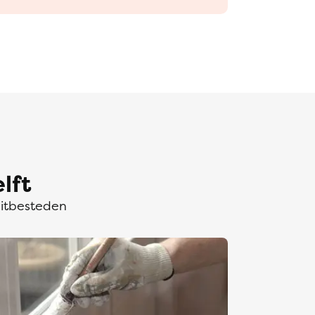
lft
uitbesteden