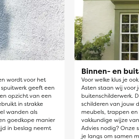
Binnen- en bui
en wordt voor het
Voor welke klus je oo
 spuitwerk geeft een
Asten staan wij voor 
ten opzicht van een
buitenschilderwerk. 
ebruikt in strakke
schilderen van jouw 
el wanden als
meubels, trappen en 
 een goedkope manier
vakkundige wijze van
ijd in beslag neemt
Advies nodig? Onze sc
je langs om samen m