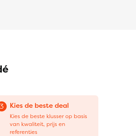
dé
Kies de beste deal
3
Kies de beste klusser op basis
van kwaliteit, prijs en
referenties