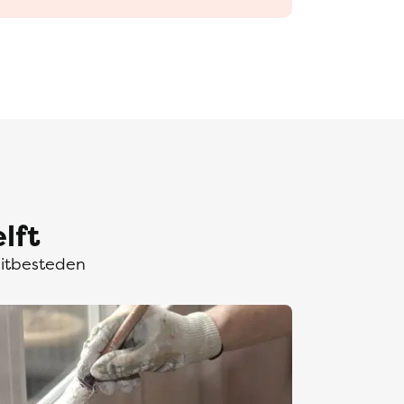
lft
uitbesteden