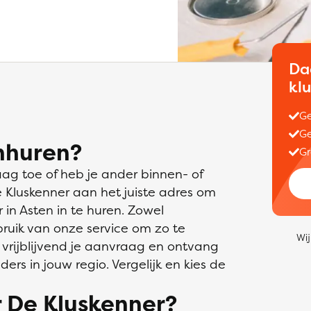
Da
kl
Ge
Ge
nhuren?
Gr
aag toe of heb je ander binnen- of
e Kluskenner aan het juiste adres om
in Asten in te huren. Zowel
bruik van onze service om zo te
Wij
 vrijblijvend je aanvraag en ontvang
ders in jouw regio. Vergelijk en kies de
 De Kluskenner?