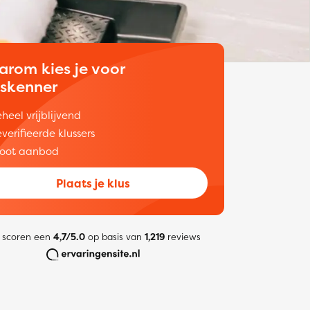
arom kies je voor
uskenner
heel vrijblijvend
verifieerde klussers
oot aanbod
Plaats je klus
 scoren een
4,7/5.0
op basis van
1,219
reviews