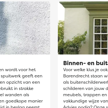
Binnen- en bui
en wordt voor het
Voor welke klus je oo
 spuitwerk geeft een
Barendrecht staan wij
ten opzicht van een
als buitenschilderwer
ebruikt in strakke
schilderen van jouw 
el wanden als
meubels, trappen en 
 een goedkope manier
vakkundige wijze van
ijd in beslag neemt
Advies nodig? Onze sc