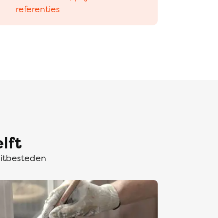
referenties
lft
uitbesteden