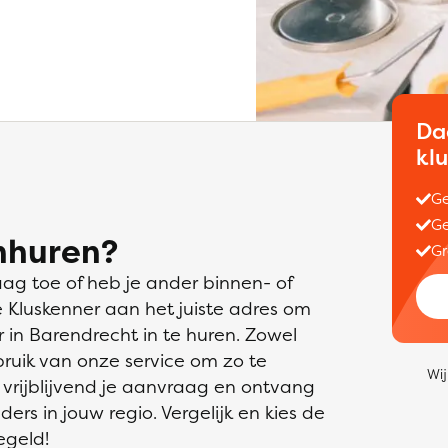
Da
kl
Ge
Ge
nhuren?
Gr
aag toe of heb je ander binnen- of
e Kluskenner aan het juiste adres om
in Barendrecht in te huren. Zowel
bruik van onze service om zo te
Wij
 vrijblijvend je aanvraag en ontvang
ders in jouw regio. Vergelijk en kies de
egeld!