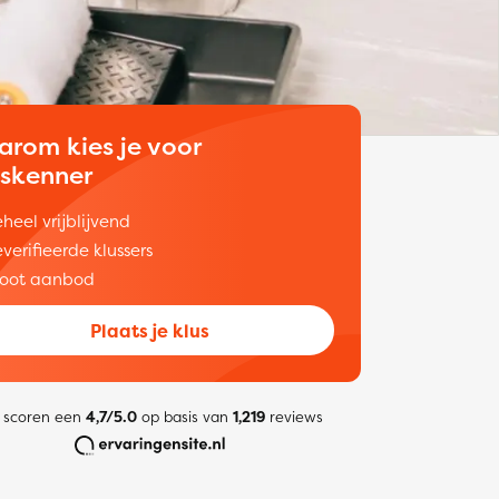
arom kies je voor
uskenner
heel vrijblijvend
verifieerde klussers
oot aanbod
Plaats je klus
 scoren een
4,7/5.0
op basis van
1,219
reviews