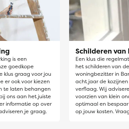
ing
Schilderen van 
ing is een
Een klus die regelmati
nze goedkope
het schilderen van de
e klus graag voor jou
woningbezitter in Bar
e er ook voor kiezen
acht jaar de kozijne
 te laten behangen
verflaag. Wij adviser
bij ons aan het juiste
voorzien van klein on
er informatie op over
optimaal en bespaar 
adviseren je graag.
op jouw kosten. Vraa