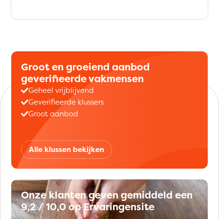
Groot en groeiend aanbod
geverifieerde vakmensen
Geheel vrijblijvend
Geverifieerde klussers
Groot aanbod
Alle klussen bekijken
Onze klanten geven gemiddeld een
9,2 / 10,0 op Ervaringensite