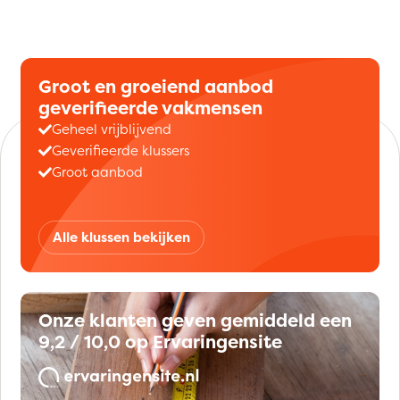
Groot en groeiend aanbod
geverifieerde vakmensen
Geheel vrijblijvend
Geverifieerde klussers
Groot aanbod
Alle klussen bekijken
Onze klanten geven gemiddeld een
9,2 / 10,0 op Ervaringensite