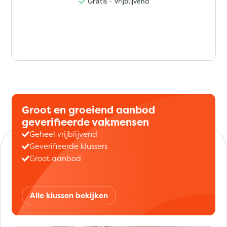
Groot en groeiend aanbod
geverifieerde vakmensen
Geheel vrijblijvend
Geverifieerde klussers
Groot aanbod
Alle klussen bekijken