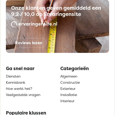
Onze klanten geven gemiddeld een
9,2 / 10,0 op Ervaringensite
Reviews lezen
Ga snel naar
Categorieën
Diensten
Algemeen
Kennisbank
Constructie
Hoe werkt het?
Exterieur
Veelgestelde vragen
Installatie
Interieur
Populaire klussen