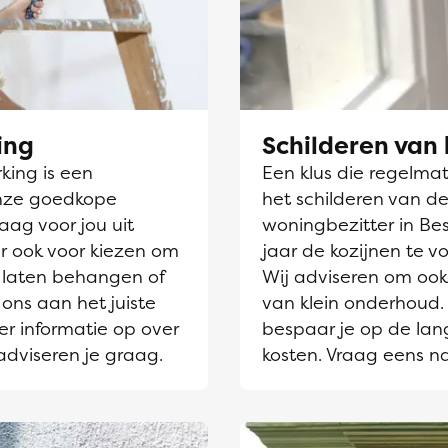
ing
Schilderen van 
ing is een
Een klus die regelmati
nze goedkope
het schilderen van de
aag voor jou uit
woningbezitter in Bes
r ook voor kiezen om
jaar de kozijnen te v
laten behangen of
Wij adviseren om ook 
 ons aan het juiste
van klein onderhoud. 
er informatie op over
bespaar je op de lang
adviseren je graag.
kosten. Vraag eens n