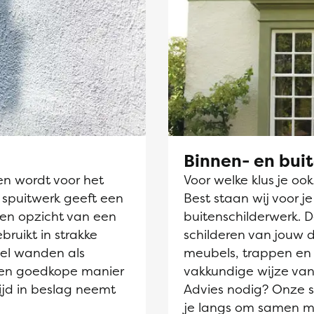
Binnen- en bui
en wordt voor het
Voor welke klus je oo
 spuitwerk geeft een
Best staan wij voor j
ten opzicht van een
buitenschilderwerk. 
ebruikt in strakke
schilderen van jouw 
el wanden als
meubels, trappen en 
 een goedkope manier
vakkundige wijze van
ijd in beslag neemt
Advies nodig? Onze sc
je langs om samen m