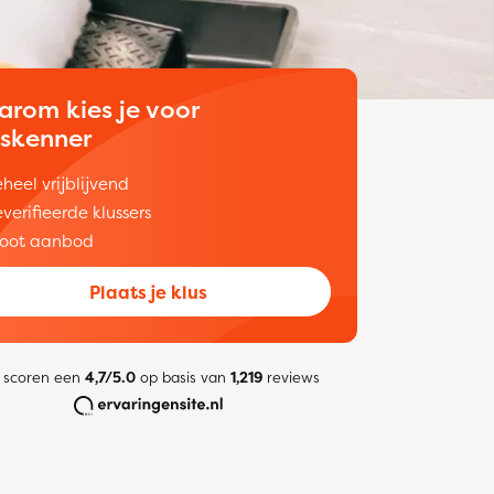
arom kies je voor
uskenner
heel vrijblijvend
verifieerde klussers
oot aanbod
Plaats je klus
 scoren een
4,7/5.0
op basis van
1,219
reviews