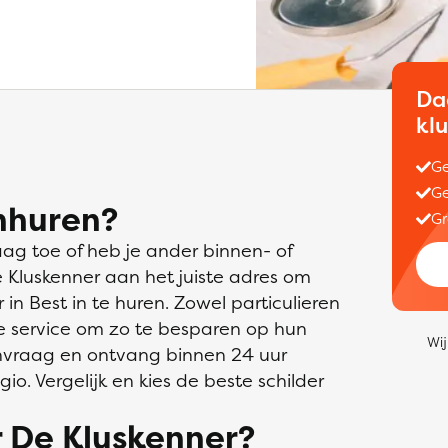
Da
kl
Ge
Ge
nhuren?
Gr
aag toe of heb je ander binnen- of
e Kluskenner aan het juiste adres om
n Best in te huren. Zowel particulieren
e service om zo te besparen op hun
Wij
 aanvraag en ontvang binnen 24 uur
gio. Vergelijk en kies de beste schilder
 De Kluskenner?