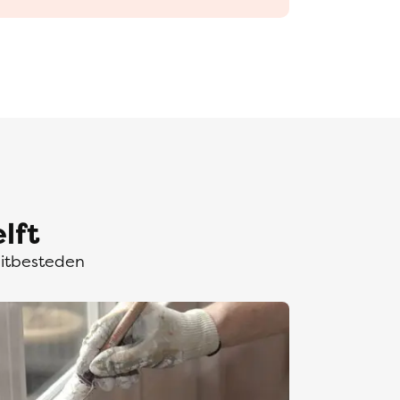
lft
uitbesteden