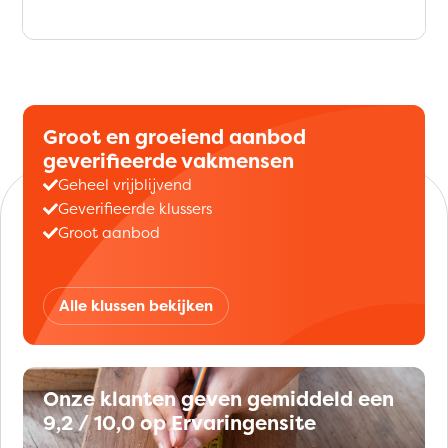
Groot en groeiend aanbod
geverifieerde vakmensen
Geheel vrijblijvend
Geverifieerde klussers
Groot aanbod
Alle klussen bekijken
Onze klanten geven gemiddeld een
9,2 / 10,0 op Ervaringensite