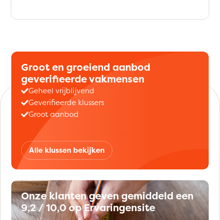
Groot en groeiend aanbod
geverifieerde vakmensen
Geheel vrijblijvend
Geverifieerde klussers
Groot aanbod
Alle klussen bekijken
Onze klanten geven gemiddeld een
9,2 / 10,0 op Ervaringensite