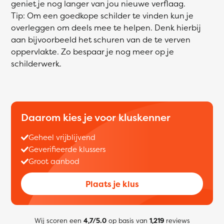
geniet je nog langer van jou nieuwe verflaag.
Tip: Om een goedkope schilder te vinden kun je
overleggen om deels mee te helpen. Denk hierbij
aan bijvoorbeeld het schuren van de te verven
oppervlakte. Zo bespaar je nog meer op je
schilderwerk.
Daarom kies je voor kluskenner
Geheel vrijblijvend
Geverifieerde klussers
Groot aanbod
Plaats je klus
Wij scoren een
4,7/5.0
op basis van
1,219
reviews