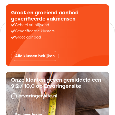
Groot en groeiend aanbod
geverifieerde vakmensen
Geheel vrijblijvend
Geverifieerde klussers
Groot aanbod
Alle klussen bekijken
Onze klanten geven gemiddeld een
9,2 / 10,0 op Ervaringensite
Reviews lezen