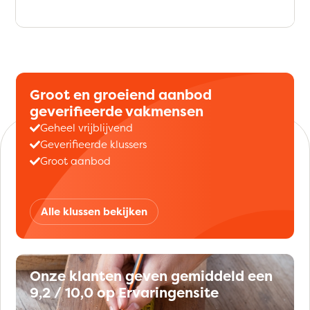
Groot en groeiend aanbod
geverifieerde vakmensen
Geheel vrijblijvend
Geverifieerde klussers
Groot aanbod
Alle klussen bekijken
Onze klanten geven gemiddeld een
9,2 / 10,0 op Ervaringensite