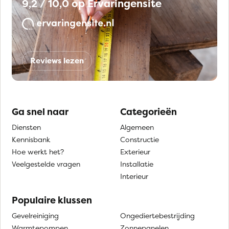
9,2 / 10,0 op Ervaringensite
Reviews lezen
Ga snel naar
Categorieën
Diensten
Algemeen
Kennisbank
Constructie
Hoe werkt het?
Exterieur
Veelgestelde vragen
Installatie
Interieur
Populaire klussen
Gevelreiniging
Ongediertebestrijding
Warmtepompen
Zonnepanelen