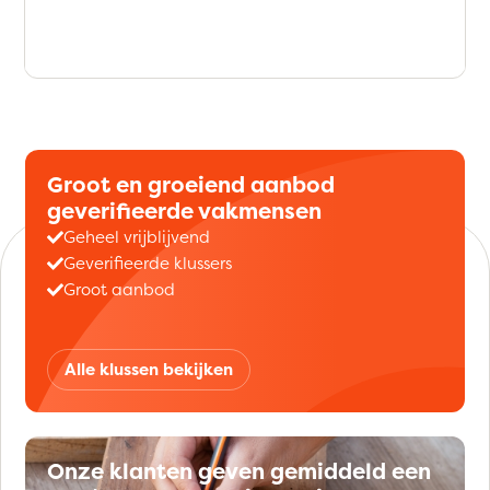
Groot en groeiend aanbod
geverifieerde vakmensen
Geheel vrijblijvend
Geverifieerde klussers
Groot aanbod
Alle klussen bekijken
Onze klanten geven gemiddeld een