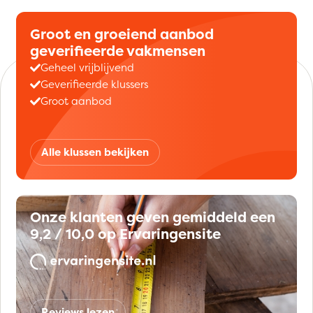
Groot en groeiend aanbod
geverifieerde vakmensen
Geheel vrijblijvend
Geverifieerde klussers
Groot aanbod
Alle klussen bekijken
Onze klanten geven gemiddeld een
9,2 / 10,0 op Ervaringensite
Reviews lezen