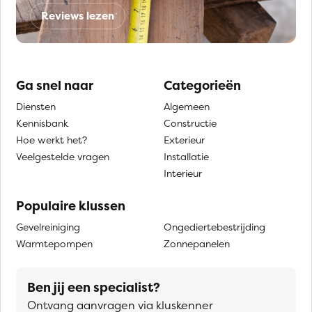
Reviews lezen
Ga snel naar
Categorieën
Diensten
Algemeen
Kennisbank
Constructie
Hoe werkt het?
Exterieur
Veelgestelde vragen
Installatie
Interieur
Populaire klussen
Gevelreiniging
Ongediertebestrijding
Warmtepompen
Zonnepanelen
Ben jij een specialist?
Ontvang aanvragen via kluskenner