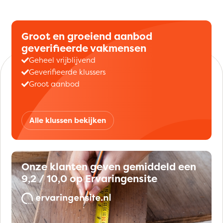
Groot en groeiend aanbod
geverifieerde vakmensen
Geheel vrijblijvend
Geverifieerde klussers
Groot aanbod
Alle klussen bekijken
Onze klanten geven gemiddeld een
9,2 / 10,0 op Ervaringensite