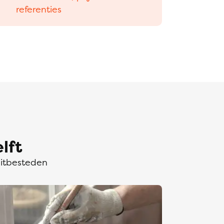
referenties
lft
uitbesteden