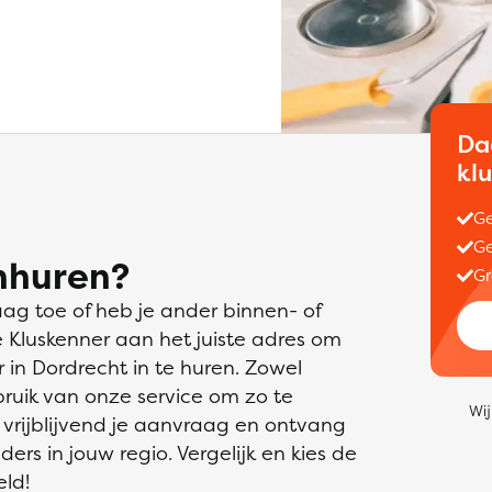
Da
kl
Ge
Ge
nhuren?
Gr
aag toe of heb je ander binnen- of
e Kluskenner aan het juiste adres om
in Dordrecht in te huren. Zowel
bruik van onze service om zo te
Wij
 vrijblijvend je aanvraag en ontvang
ders in jouw regio. Vergelijk en kies de
eld!