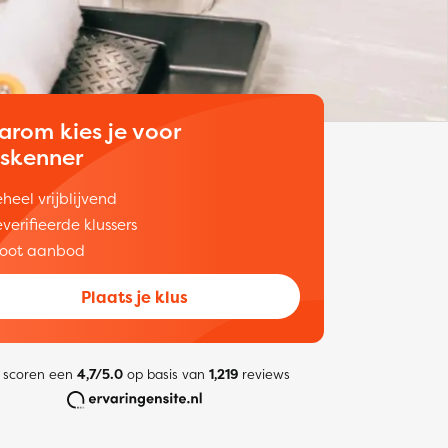
arom kies je voor
uskenner
heel vrijblijvend
verifieerde klussers
oot aanbod
Plaats je klus
 scoren een
4,7/5.0
op basis van
1,219
reviews