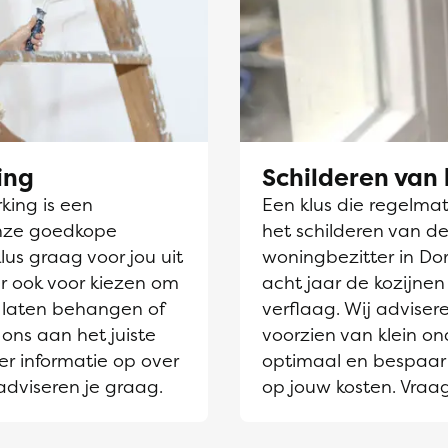
ing
Schilderen van 
ing is een
Een klus die regelmati
nze goedkope
het schilderen van de
lus graag voor jou uit
woningbezitter in Dor
r ook voor kiezen om
acht jaar de kozijne
laten behangen of
verflaag. Wij adviser
 ons aan het juiste
voorzien van klein on
er informatie op over
optimaal en bespaar 
adviseren je graag.
op jouw kosten. Vraa