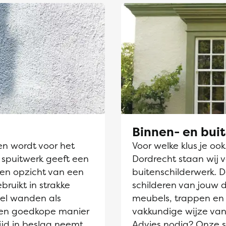
Binnen- en bui
en wordt voor het
Voor welke klus je oo
 spuitwerk geeft een
Dordrecht staan wij v
ten opzicht van een
buitenschilderwerk. 
ebruikt in strakke
schilderen van jouw 
el wanden als
meubels, trappen en 
 een goedkope manier
vakkundige wijze van
ijd in beslag neemt
Advies nodig? Onze sc