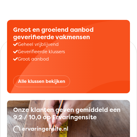
Groot en groeiend aanbod
geverifieerde vakmensen
Geheel vrijblijvend
Geverifieerde klussers
Groot aanbod
Alle klussen bekijken
Onze klanten geven gemiddeld een
9,2 / 10,0 op Ervaringensite