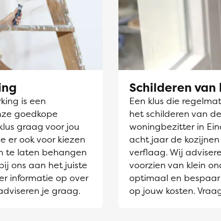
ing
Schilderen van 
ing is een
Een klus die regelmati
nze goedkope
het schilderen van de
klus graag voor jou
woningbezitter in Ein
e er ook voor kiezen
acht jaar de kozijne
 te laten behangen
verflaag. Wij adviser
bij ons aan het juiste
voorzien van klein on
er informatie op over
optimaal en bespaar 
adviseren je graag.
op jouw kosten. Vraa