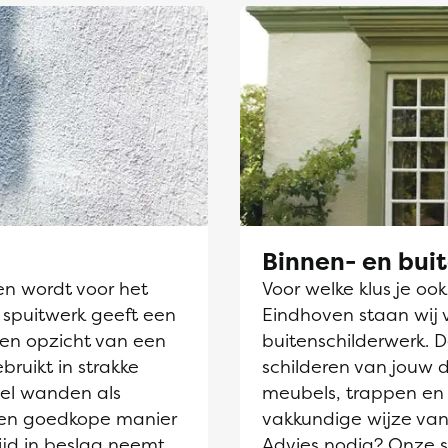
Binnen- en bui
en wordt voor het
Voor welke klus je oo
 spuitwerk geeft een
Eindhoven staan wij v
ten opzicht van een
buitenschilderwerk. 
ebruikt in strakke
schilderen van jouw 
el wanden als
meubels, trappen en 
 een goedkope manier
vakkundige wijze van
ijd in beslag neemt
Advies nodig? Onze sc