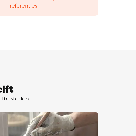
referenties
lft
uitbesteden