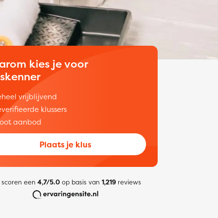
arom kies je voor
uskenner
heel vrijblijvend
verifieerde klussers
oot aanbod
Plaats je klus
 scoren een
4,7/5.0
op basis van
1,219
reviews