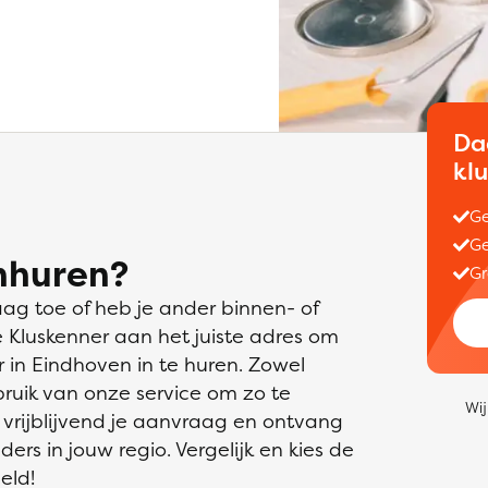
Da
kl
Ge
Ge
nhuren?
Gr
aag toe of heb je ander binnen- of
e Kluskenner aan het juiste adres om
 in Eindhoven in te huren. Zowel
bruik van onze service om zo te
Wij
 vrijblijvend je aanvraag en ontvang
ders in jouw regio. Vergelijk en kies de
eld!