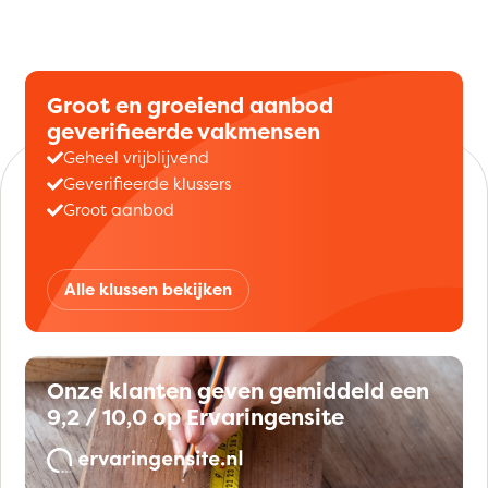
Groot en groeiend aanbod
geverifieerde vakmensen
Geheel vrijblijvend
Geverifieerde klussers
Groot aanbod
Alle klussen bekijken
Onze klanten geven gemiddeld een
9,2 / 10,0 op Ervaringensite