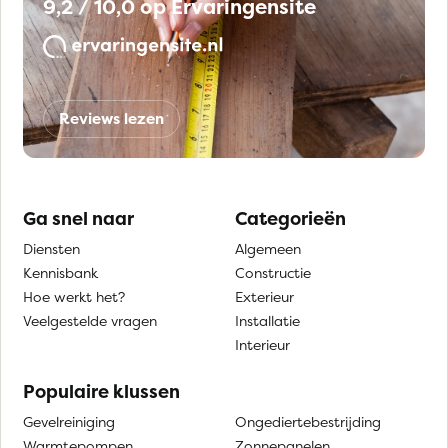
9,2 / 10,0 op Ervaringensite
Reviews lezen
Ga snel naar
Categorieën
Diensten
Algemeen
Kennisbank
Constructie
Hoe werkt het?
Exterieur
Veelgestelde vragen
Installatie
Interieur
Populaire klussen
Gevelreiniging
Ongediertebestrijding
Warmtepompen
Zonnepanelen